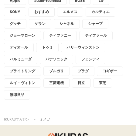
Apple
audio-technica
BOSE
LG
SONY
おすすめ
エルメス
カルティエ
グッチ
ゲラン
シャネル
シャープ
ジョーマローン
ティファニー
ティファール
ディオール
トゥミ
ハリーウィンストン
バルミューダ
パナソニック
フェンディ
ブライトリング
ブルガリ
プラダ
ヨギボー
ルイ・ヴィトン
三菱電機
日立
東芝
無印良品
IKURASマガジン
>
オメガ