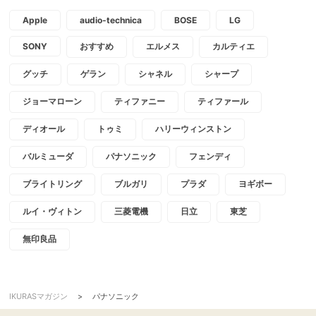
Apple
audio-technica
BOSE
LG
SONY
おすすめ
エルメス
カルティエ
グッチ
ゲラン
シャネル
シャープ
ジョーマローン
ティファニー
ティファール
ディオール
トゥミ
ハリーウィンストン
バルミューダ
パナソニック
フェンディ
ブライトリング
ブルガリ
プラダ
ヨギボー
ルイ・ヴィトン
三菱電機
日立
東芝
無印良品
IKURASマガジン
>
パナソニック