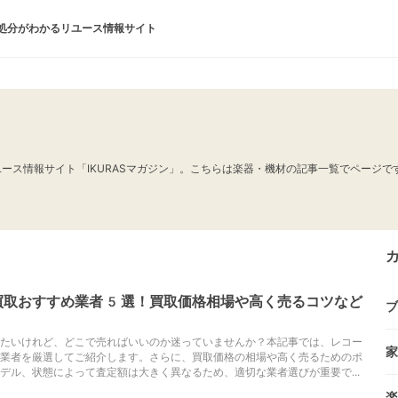
処分がわかるリユース情報サイト
ース情報サイト「IKURASマガジン」。こちらは楽器・機材の記事一覧でページ
買取おすすめ業者5選！買取価格相場や高く売るコツなど
ブ
たいけれど、どこで売ればいいのか迷っていませんか？本記事では、レコー
家
業者を厳選してご紹介します。さらに、買取価格の相場や高く売るためのポ
デル、状態によって査定額は大きく異なるため、適切な業者選びが重要で...
楽