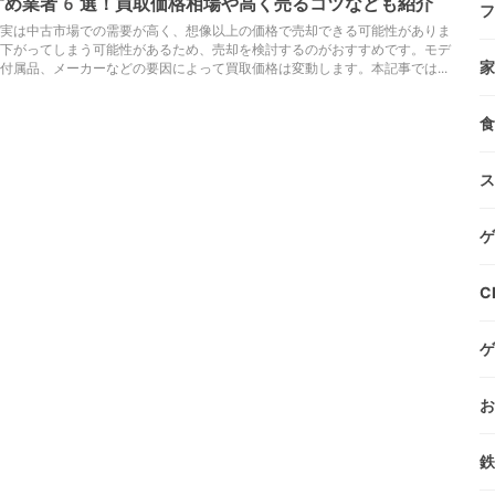
すめ業者6選！買取価格相場や高く売るコツなども紹介
フ
実は中古市場での需要が高く、想像以上の価格で売却できる可能性がありま
下がってしまう可能性があるため、売却を検討するのがおすすめです。モデ
家
付属品、メーカーなどの要因によって買取価格は変動します。本記事では...
食
ス
ゲ
C
ゲ
お
鉄