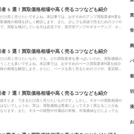
業者6選！買取価格相場や高く売るコツなども紹介
貴
だけ高く売りたいですよね。本記事では、おすすめのアンプ買取業者N選を
取価格の相場を詳しく解説します。また、少しでも高値で売るためのコツや
で、買取を検討している方は必見です。真空管アンプやギターアンプ、オ...
骨
腕
業者5選！買取価格相場や高く売るコツなども紹介
だけ高く売りたいもの。でも、どの買取業者を選べばいいのか、買取価格の
パ
うことも多いですよね。本記事では、おすすめのベース買取業者N選を紹介
格の相場を解説します。さらに、ベースを高く売るためのコツや、査定額...
着
切
業者7選！買取価格相場や高く売るコツなども紹介
放すとき、できるだけ高く売りたいものです。しかし、ギターの買取相場や
ではないでしょうか。実は、買取価格は業者によって大きく異なることがあ
漫
になります。また、ギターの状態や付属品の有無、市場価値などによっても
お