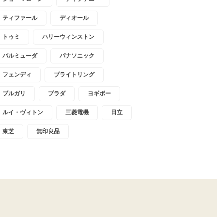
ティファール
ディオール
トゥミ
ハリーウィンストン
バルミューダ
パナソニック
フェンディ
ブライトリング
ブルガリ
プラダ
ヨギボー
ルイ・ヴィトン
三菱電機
日立
東芝
無印良品