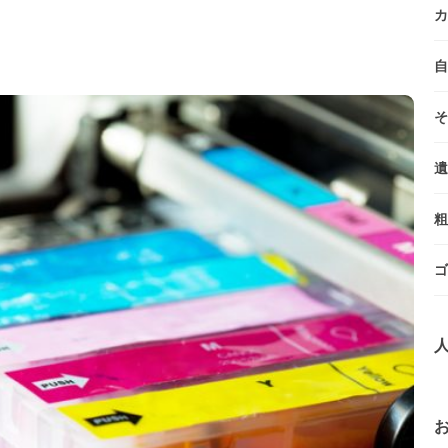
カ
自
そ
遺
粗
ゴ