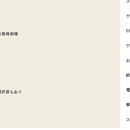
ス
ゲ
C
取価格相場
ゲ
お
鉄
電
選択肢もあり
事
ス