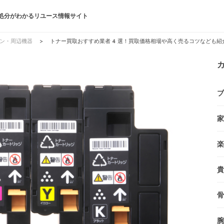
処分がわかるリユース情報サイト
ン・周辺機器
>
トナー買取おすすめ業者4選！買取価格相場や高く売るコツなども紹
ブ
家
楽
貴
骨
腕