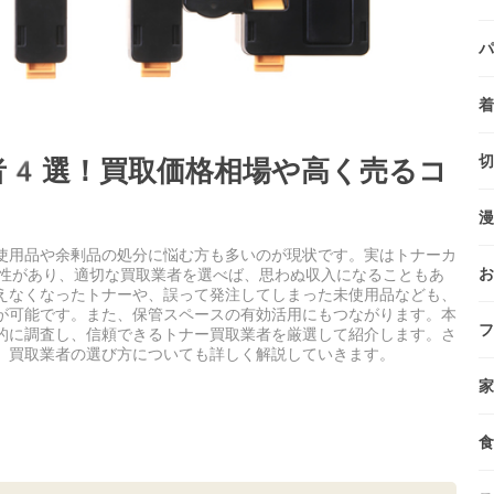
パ
着
切
者4選！買取価格相場や高く売るコ
漫
使用品や余剰品の処分に悩む方も多いのが現状です。実はトナーカ
お
性があり、適切な買取業者を選べば、思わぬ収入になることもあ
えなくなったトナーや、誤って発注してしまった未使用品なども、
が可能です。また、保管スペースの有効活用にもつながります。本
フ
的に調査し、信頼できるトナー買取業者を厳選して紹介します。さ
、買取業者の選び方についても詳しく解説していきます。
家
食