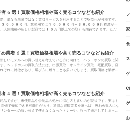
業者6選！買取価格相場や高く売るコツなども紹介
フ
際、単なる廃棄ではなく買取サービスを利用することで収益化が可能です。
～30,000円、業務用では10,000円～30,000円程度が一
家
り、人気機種や新しい製品では10万円以上での取引も期待できます。ただ
食
すめ業者6選！買取価格相場や高く売るコツなども紹介
ス
新しいモデルへの買い替えを考えている方に向けて、ヘッドホンの買取に関
す。ヘッドホンの買取方法には、出張買取、オンライン買取、宅配買取、店
れぞれに特徴があり、選び方に迷うことも多いでしょう。買取価格は業者...
ゲ
C
業者4選！買取価格相場や高く売るコツなども紹介
耗品ですが、未使用品や余剰品の処分に悩む方も多いのが現状です。実はト
ゲ
も高値で売却できる可能性があり、適切な買取業者を選べば、思わぬ収入にな
リンターへの買い替えで使えなくなったトナーや、誤って発注してしまっ...
お