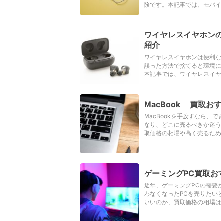
険です。本記事では、モバイ
ワイヤレスイヤホン
紹介
ワイヤレスイヤホンは便利な
誤った方法で捨てると環境に
本記事では、ワイヤレスイヤ
MacBook 買取
MacBookを手放すなら
なり、どこに売るべきか迷う
取価格の相場や高く売るため
ゲーミングPC買取
近年、ゲーミングPCの需要
わなくなったPCを売りたい
いいのか、買取価格の相場は