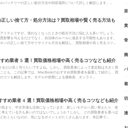
ルバッテリーの正しい処分方法や回収場所について詳しく解説します。...
楽
の正しい捨て方・処分方法は？買取相場や賢く売る方法も
貴
アイテムですが、使わなくなったときの処分方法に悩む人も多いでしょう。
悪影響を与えるだけでなく、自治体のルールに違反する可能性もあります。
骨
ホンの正しい捨て方やリサイクル方法を解説し、買取相場や高く売るコツ...
腕
おすすめ業者5選！買取価格相場や高く売るコツなども紹介
、できるだけ高く売りたいですよね。しかし、買取業者によって査定額は大きく異
パ
ことも。この記事では、MacBookのおすすめ買取業者を厳選して紹介し、買
のコツも解説します。モデルや状態による価格差、オンライ...
着
切
おすすめ業者4選！買取価格相場や高く売るコツなども紹介
が高まり、中古市場も活発になっています。新しいモデルへ買い替えたり、使
と考えている方も多いのではないでしょうか？しかし、どの買取業者を選べば
漫
どれくらいなのか、気になるポイントがたくさんあります。本記事で...
お