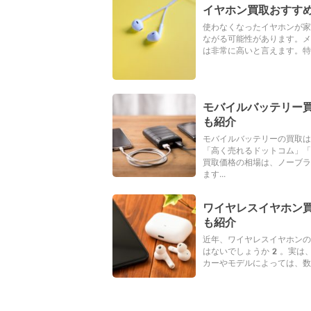
イヤホン買取おすす
使わなくなったイヤホンが家
ながる可能性があります。メ
は非常に高いと言えます。特
モバイルバッテリー
も紹介
モバイルバッテリーの買取
「高く売れるドットコム」「
買取価格の相場は、ノーブ
ます...
ワイヤレスイヤホン
も紹介
近年、ワイヤレスイヤホンの
はないでしょうか2。実は
カーやモデルによっては、数