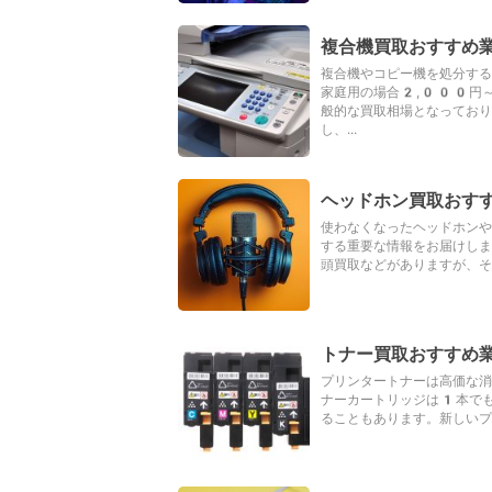
複合機買取おすすめ
複合機やコピー機を処分する
家庭用の場合2,000円
般的な買取相場となってお
し、...
ヘッドホン買取おす
使わなくなったヘッドホンや
する重要な情報をお届けしま
頭買取などがありますが、そ
トナー買取おすすめ
プリンタートナーは高価な消
ナーカートリッジは1本で
ることもあります。新しいプ